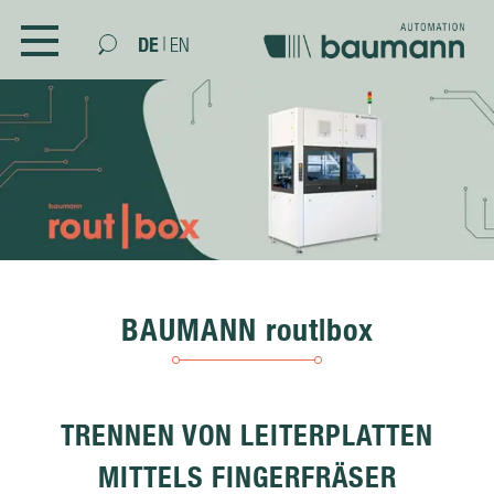
DE
|
EN
UNTERNEHMEN
KONTAKT
KOMPETENZEN
PRODUKTE
MODULARES TEST SYSTEM
BAUMANN rout|box
HANDLING / MONTAGE
TESTEN / PRÜFEN
ACTIVE ALIGNMENT
TRENNEN VON LEITERPLATTEN
OPTISCHE INSPEKTION
MITTELS FINGERFRÄSER