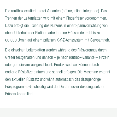
HYBRID-VEREINZELUNG
NUTZENTRENNER FÜR LEITERPLATTEN
Die rout|box existiert in drei Varianten (offline, inline, integrated). Das
Trennen der Leiterplatten wird mit einem Fingerfräser vorgenommen.
PHOTOVOLTAIK
Dazu erfolgt die Fixierung des Nutzens in einer Spannvorrichtung von
AFTER SALES & SERVICE
oben. Unterhalb der Platinen arbeitet eine Frässpindel mit bis zu
60.000 U/min auf einem präzisen X-Y-Z-Achssystem mit Servoantrieb.
KARRIERE
Die einzelnen Leiterplatten werden während des Fräsvorgangs durch
Greifer festgehalten und danach – je nach rout|box-Variante – einzeln
oder gemeinsam ausgeschleust. Produktwechsel können durch
codierte Rüstsätze einfach und schnell erfolgen. Die Maschine erkennt
den aktuellen Rüstsatz und wählt automatisch das dazugehörige
Fräsprogramm. Gleichzeitig wird der Durchmesser des eingesetzten
Fräsers kontrolliert.